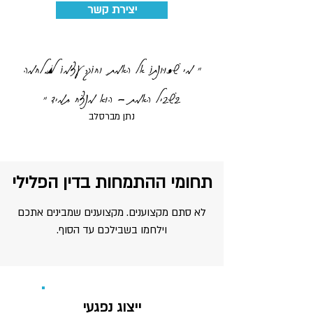
יצירת קשר
" מִי שֶׁכַּוָּונָתוֹ אֶל הָאֱמֶת, וְחוֹגֵר עַצְמוֹ לַמִּלְחָמָה
בִּשְׁבִיל הָאֱמֶת - הוּא מְנַצֵּחַ תָּמִיד "
נתן מברסלב
תחומי ההתמחות בדין הפלילי
לא סתם מקצוענים. מקצוענים שמבינים אתכם
וילחמו בשבילכם עד הסוף.
ייצוג נפגעי